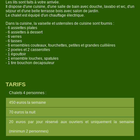
Les lits sont faits à votre arrivée.
Il dispose d'une cuisine, d'une salle de bain avec douche, lavabo et wc, d'un
séjour et d'une belle terrasse bois avec salon de jardin.
Le chalet est équipé d'un chauffage électrique.
Dans la cuisine, la vaiselle et ustensiles de cuisine sont fournis :
- 6 assiettes plates
- 6 assiettes à dessert
- 6 verres
- 6 tasses
- 6 ensembles couteaux, fourchettes, petites et grandes cuillières
- 2 poeles et 2 casserolles
- 1 égouttoir
- 1 ensemble louches, spatules
- 1 tire bouchon decapsuleur
TARIFS
Chalets 4 personnes :
450 euros la semaine
70 euros la nuit
20 euros par jour réservé aux ouvriers et uniquement la semaine
(minimun 2 personnes)