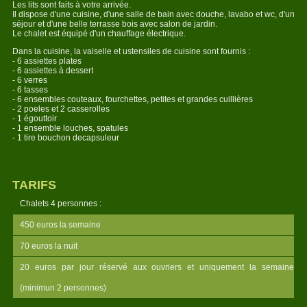
Les lits sont faits à votre arrivée.
Il dispose d'une cuisine, d'une salle de bain avec douche, lavabo et wc, d'un
séjour et d'une belle terrasse bois avec salon de jardin.
Le chalet est équipé d'un chauffage électrique.
Dans la cuisine, la vaiselle et ustensiles de cuisine sont fournis :
- 6 assiettes plates
- 6 assiettes à dessert
- 6 verres
- 6 tasses
- 6 ensembles couteaux, fourchettes, petites et grandes cuillières
- 2 poeles et 2 casserolles
- 1 égouttoir
- 1 ensemble louches, spatules
- 1 tire bouchon decapsuleur
TARIFS
Chalets 4 personnes :
450 euros la semaine
70 euros la nuit
20 euros par jour réservé aux ouvriers et uniquement la semaine
(minimun 2 personnes)