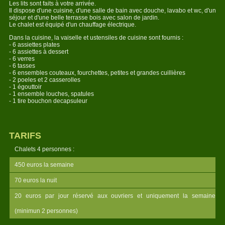
Les lits sont faits à votre arrivée.
Il dispose d'une cuisine, d'une salle de bain avec douche, lavabo et wc, d'un
séjour et d'une belle terrasse bois avec salon de jardin.
Le chalet est équipé d'un chauffage électrique.
Dans la cuisine, la vaiselle et ustensiles de cuisine sont fournis :
- 6 assiettes plates
- 6 assiettes à dessert
- 6 verres
- 6 tasses
- 6 ensembles couteaux, fourchettes, petites et grandes cuillières
- 2 poeles et 2 casserolles
- 1 égouttoir
- 1 ensemble louches, spatules
- 1 tire bouchon decapsuleur
TARIFS
Chalets 4 personnes :
450 euros la semaine
70 euros la nuit
20 euros par jour réservé aux ouvriers et uniquement la semaine
(minimun 2 personnes)