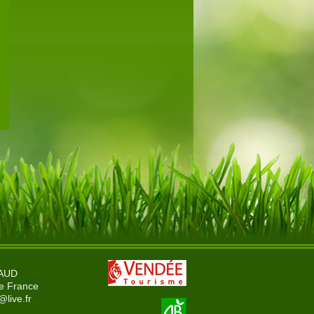
HAUD
e France
@live.fr