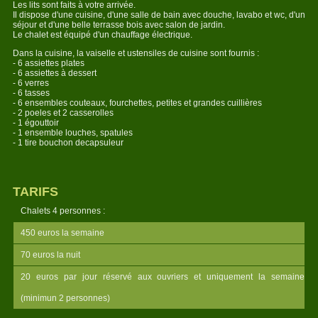
Les lits sont faits à votre arrivée.
Il dispose d'une cuisine, d'une salle de bain avec douche, lavabo et wc, d'un
séjour et d'une belle terrasse bois avec salon de jardin.
Le chalet est équipé d'un chauffage électrique.
Dans la cuisine, la vaiselle et ustensiles de cuisine sont fournis :
- 6 assiettes plates
- 6 assiettes à dessert
- 6 verres
- 6 tasses
- 6 ensembles couteaux, fourchettes, petites et grandes cuillières
- 2 poeles et 2 casserolles
- 1 égouttoir
- 1 ensemble louches, spatules
- 1 tire bouchon decapsuleur
TARIFS
Chalets 4 personnes :
450 euros la semaine
70 euros la nuit
20 euros par jour réservé aux ouvriers et uniquement la semaine
(minimun 2 personnes)