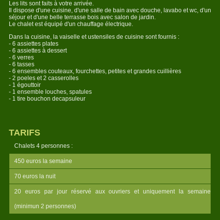
Les lits sont faits à votre arrivée.
Il dispose d'une cuisine, d'une salle de bain avec douche, lavabo et wc, d'un
séjour et d'une belle terrasse bois avec salon de jardin.
Le chalet est équipé d'un chauffage électrique.
Dans la cuisine, la vaiselle et ustensiles de cuisine sont fournis :
- 6 assiettes plates
- 6 assiettes à dessert
- 6 verres
- 6 tasses
- 6 ensembles couteaux, fourchettes, petites et grandes cuillières
- 2 poeles et 2 casserolles
- 1 égouttoir
- 1 ensemble louches, spatules
- 1 tire bouchon decapsuleur
TARIFS
Chalets 4 personnes :
450 euros la semaine
70 euros la nuit
20 euros par jour réservé aux ouvriers et uniquement la semaine
(minimun 2 personnes)