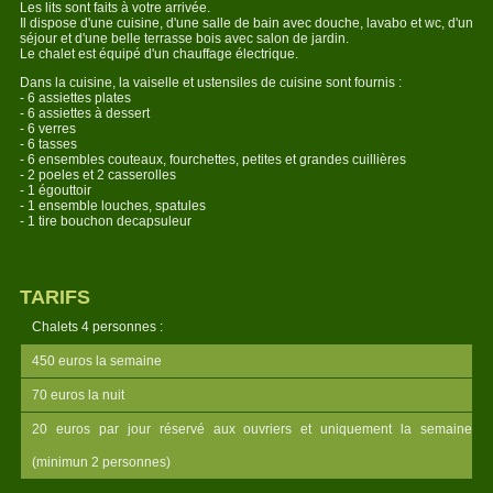
Les lits sont faits à votre arrivée.
Il dispose d'une cuisine, d'une salle de bain avec douche, lavabo et wc, d'un
séjour et d'une belle terrasse bois avec salon de jardin.
Le chalet est équipé d'un chauffage électrique.
Dans la cuisine, la vaiselle et ustensiles de cuisine sont fournis :
- 6 assiettes plates
- 6 assiettes à dessert
- 6 verres
- 6 tasses
- 6 ensembles couteaux, fourchettes, petites et grandes cuillières
- 2 poeles et 2 casserolles
- 1 égouttoir
- 1 ensemble louches, spatules
- 1 tire bouchon decapsuleur
TARIFS
Chalets 4 personnes :
450 euros la semaine
70 euros la nuit
20 euros par jour réservé aux ouvriers et uniquement la semaine
(minimun 2 personnes)